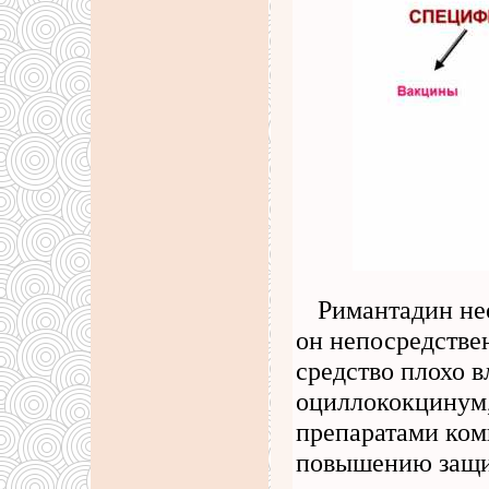
Римантадин нео
он непосредстве
средство плохо в
оциллококцинум,
препаратами ком
повышению защ