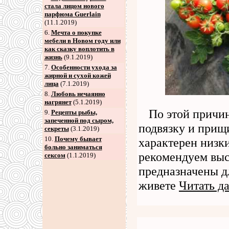
стала лицом нового
парфюма Guerlain
(11.1.2019)
6
.
Мечта о покупке
мебели в Новом году или
как сказку воплотить в
жизнь
(9.1.2019)
7
.
Особенности ухода за
жирной и сухой кожей
лица
(7.1.2019)
8
.
Любовь нечаянно
нагрянет
(5.1.2019)
По этой причин
9
.
Рецепты рыбы,
запеченной под сыром,
подвязку и прищ
секреты
(3.1.2019)
10.
Почему бывает
характерен низк
больно заниматься
рекомендуем выс
сексом
(1.1.2019)
предназначены д
живете
Читать д