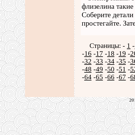
флизелина такие
Соберите детали 
простегайте. Зат
Страницы: -
1
-
-
16
-
17
-
18
-
19
-
2
-
32
-
33
-
34
-
35
-
3
-
48
-
49
-
50
-
51
-
5
-
64
-
65
-
66
-
67
-
6
20