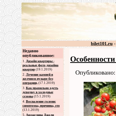
bilet101.ru
-
Недавно
опубликованное:
Особенности 
1.
Дизайн квартиры -
реальные фото дизайна
квартир
(19.1.2019)
Опубликовано: 
2
.
Лечение камней в
желчном пузыре без
операции,
(17.1.2019)
3
.
Как правильно одеть
девочку в холодные
сезоны
(15.1.2019)
4
.
Воспаление голени:
симптомы, причины, это
(13.1.2019)
5
.
Анджелина Джоли